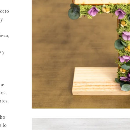
fecto
 y
ieza,
s y
ine
nos,
ntes.
cho
s lo