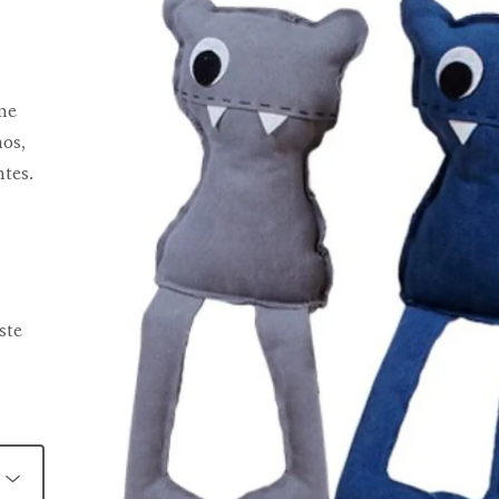
ine
nos,
ntes.
ste